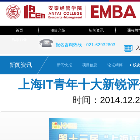
首页
项目介绍
新闻资讯
课程教
EMBA足迹
视频影像
院长致辞
新闻快报
课程体系
报名咨询热线：021-62932603
EMBA视频
教授风采
项目简介
活动预告
班级之声
活动集锦
联系我们
论坛精粹
课堂随笔
新闻资讯
新闻快报
项目信息
论坛精粹
校
视觉系统
上海IT青年十大新锐
时间：2014.12.2