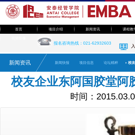
首页
项目介绍
新闻资讯
课程教
EMBA足迹
视频影像
院长致辞
新闻快报
课程体系
报名咨询热线：021-62932603
EMBA视频
教授风采
项目简介
活动预告
班级之声
活动集锦
联系我们
论坛精粹
课堂随笔
新闻资讯
新闻快报
项目信息
论坛精粹
校
视觉系统
校友企业东阿国胶堂阿胶
时间：2015.03.0