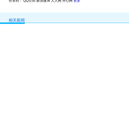
分享到：
QQ空间
新浪微博
人人网
开心网
更多