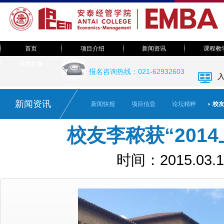
首页
项目介绍
新闻资讯
课程教
EMBA足迹
视频影像
院长致辞
新闻快报
课程体系
报名咨询热线：021-62932603
EMBA视频
教授风采
项目简介
活动预告
班级之声
活动集锦
联系我们
论坛精粹
课堂随笔
新闻资讯
新闻快报
项目信息
论坛精粹
校
视觉系统
校友李秾获“201
时间：2015.03.1