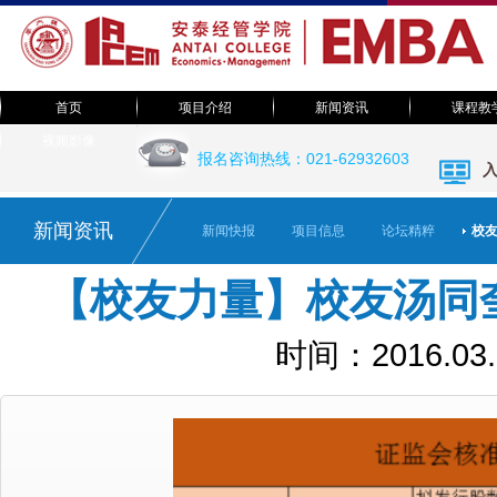
首页
项目介绍
新闻资讯
课程教
EMBA足迹
视频影像
院长致辞
新闻快报
课程体系
报名咨询热线：021-62932603
EMBA视频
教授风采
项目简介
活动预告
班级之声
活动集锦
联系我们
论坛精粹
课堂随笔
新闻资讯
新闻快报
项目信息
论坛精粹
校
视觉系统
【校友力量】校友汤同
时间：2016.03.