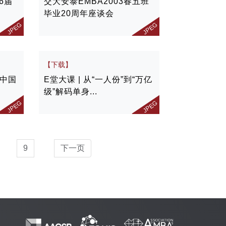
6届
交大安泰EMBA2003春五班
毕业20周年座谈会
JPEG
JPEG
【下载】
—中国
E堂大课 | 从“一人份”到“万亿
级”解码单身...
JPEG
JPEG
9
下一页