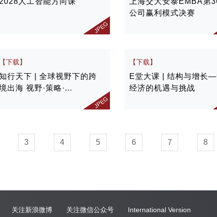
2028人工智能方向课
上海交大安泰EMBA第3
公司赢利模式决赛
JPEG
【下载】
【下载】
知行天下 | 全球视野下的跨
E堂大课 | 结构与增长
境出海 视野·策略·...
经济的机遇与挑战
JPEG
3
4
5
6
7
8
关注新浪微博
关注微信公众号
International Version