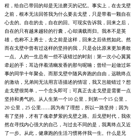
程，给自己带回的却是无法磨灭的记忆。事实上，在去戈壁
之前，根本无法回答我为什么要去戈壁，只是带着一颗自在
心去的。自在的去，自在的回。可现实告诉我，回来之后，
自在的只有越来越轻的行囊，心却满载而归。我本不是英
雄，也称不上勇士，去之前是这样，回来之后依然如此。然
而在戈壁中曾有过这样的坚持的我，只是会比原来更加勇敢
一点。人的一生总有一些不该错过的时刻：第一次小心翼翼
牵起的手；耳边伴着清幽发香的那句呢喃；曾经一起做过坏
事的同学十年聚会。而那戈壁中随风奔跑的自由，远眺终点
的激动，兄弟间无法用言语描述的情谊，我又岂能错过？想
走戈壁很简单，一个念头即可；可真正去走戈壁是需要一点
坚持和勇气的。从人生第一个10 公里，到第一个15 公里，
20 公里，25 公里……因为有了理想，所以一路坚持；因为
有了坚持，才有了魂牵梦萦的戈壁之路。后戈壁时代，我依
然在寻找内心强大的自己，与过去不同的是，我离终点又近
了一步。从此，健康跑的生活习惯将伴我一生。什么是兄