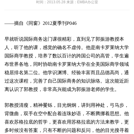
时间：2013.05.28 来源：EMBA办公室
——摘自《同窗》2012夏季刊P046
早就听说国际商务这门课很精彩，直到见了郭振游教授本
人，听了他的课，感觉的确名不虚传。他是南卡罗莱纳大学
国际商学教授，培养了数以百计的跨国公司的高管，学生遍
布世界各地，同时协助南卡罗莱纳大学在全美国际商学领域
稳居排名第二位。他学识渊博、经验丰富而且品德高尚，通
过这次课程，完善了自己国际商务的知识脉络。这次能近距
离认识了郭教授，非常高兴能成为郭振游老师的学生。
郭教授清瘦，精神矍铄，目光炯炯，讲到用神处，弓马步，
背微曲，双手在空中配合着连珠妙语，不断腾挪着思想。他
喜欢苏格拉底的哲学，更喜欢用苏格拉底的方法来教学，更
多时候没有答案，只有不断的问题和反问，他的目光搜寻着