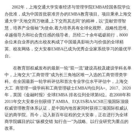
2002年，上海交通大学安泰经济与管理学院EMBA经国务院学位
办批准，成为中国首批获准开办的EMBA教育项目。项目秉承上海交
通大学“天地交而万物通,上下交而其志同”的精神，以“贡献管理智
慧，培养产业领袖”为使命,着力培养具有全球化视野、战略性思维、
卓越领导力和社会责任感的领导者。历经二十余年砥砺前行，8000
余位来自业界的杰出校友构成了中国最具影响力与价值的全球精
英、校友网络，交大安泰EMBA已成为优秀企业家系统学习的最优平
台。
在教育部权威发布的最新一轮“双一流”建设高校及建设学科名单
中，上海交大“工商管理”成为长三角地区唯一入选的工商管理类学
科。在全国最新一轮学科评估和首次专业学位水平评估中，上海交
大工 商管理一级学科和工商管理硕士EMBA均位列A+。2017、2020
年，英国《金融时报》全球EMBA 排名位列全球第6位。在2008年和
2011年交大安泰分别获得了AMBA、EQUIS和AACSB三项国际顶级
权威管理教育体系认证，是中国内地首家同时获得三项国际权威认
证的商学院。而今，迈入新百年征程的交大安泰，正在进行为全球
商学院瞩目的以“纵横交错 知行合一”为战略、以行业研究为重点的
改革。